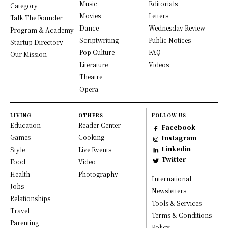
Music
Editorials
Category
Movies
Letters
Talk The Founder
Dance
Wednesday Review
Program & Academy
Scriptwriting
Public Notices
Startup Directory
Pop Culture
FAQ
Our Mission
Literature
Videos
Theatre
Opera
LIVING
OTHERS
FOLLOW US
Education
Reader Center
Facebook
Games
Cooking
Instagram
Linkedin
Style
Live Events
Twitter
Food
Video
Health
Photography
International
Jobs
Newsletters
Relationships
Tools & Services
Travel
Terms & Conditions
Parenting
Policy