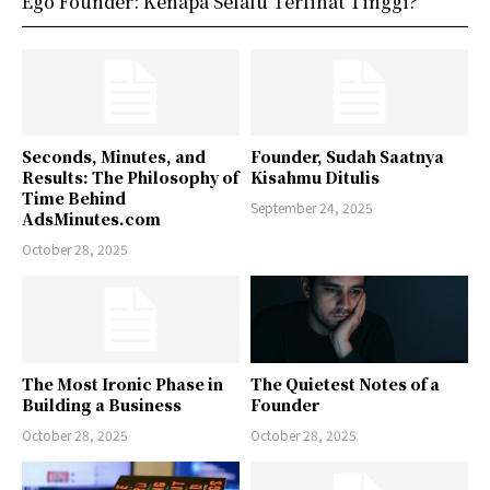
Ego Founder: Kenapa Selalu Terlihat Tinggi?
Seconds, Minutes, and
Founder, Sudah Saatnya
Results: The Philosophy of
Kisahmu Ditulis
Time Behind
September 24, 2025
AdsMinutes.com
October 28, 2025
The Most Ironic Phase in
The Quietest Notes of a
Building a Business
Founder
October 28, 2025
October 28, 2025