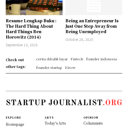
Resume Lengkap Buku :
Being an Entrepreneur Is
The Hard Thing About
Just One Step Away from
Hard Things Ben
Being Unemployed
Horowitz (2014)
October 28, 2025
September 13, 2025
cerita dibalik layar
Fintech
founder indonesia
Check out
other tags:
founder startup
IGrow
EXPLORE
ARTS
OPINION
Today's Arts
Columnists
Homepage