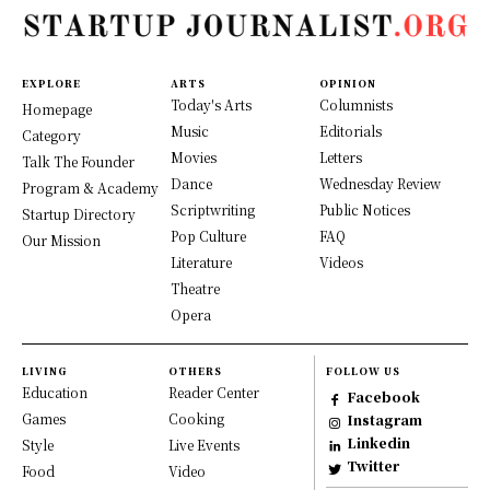
EXPLORE
ARTS
OPINION
Today's Arts
Columnists
Homepage
Music
Editorials
Category
Movies
Letters
Talk The Founder
Dance
Wednesday Review
Program & Academy
Scriptwriting
Public Notices
Startup Directory
Pop Culture
FAQ
Our Mission
Literature
Videos
Theatre
Opera
LIVING
OTHERS
FOLLOW US
Education
Reader Center
Facebook
Games
Cooking
Instagram
Linkedin
Style
Live Events
Twitter
Food
Video