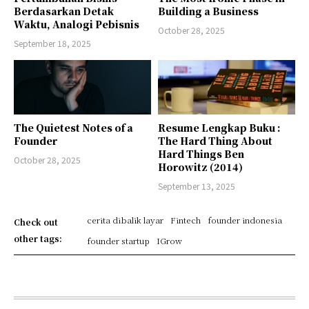
Berdasarkan Detak
Building a Business
Waktu, Analogi Pebisnis
October 28, 2025
September 18, 2025
The Quietest Notes of a
Resume Lengkap Buku :
Founder
The Hard Thing About
Hard Things Ben
October 28, 2025
Horowitz (2014)
September 13, 2025
cerita dibalik layar
Fintech
founder indonesia
Check out
other tags:
founder startup
IGrow