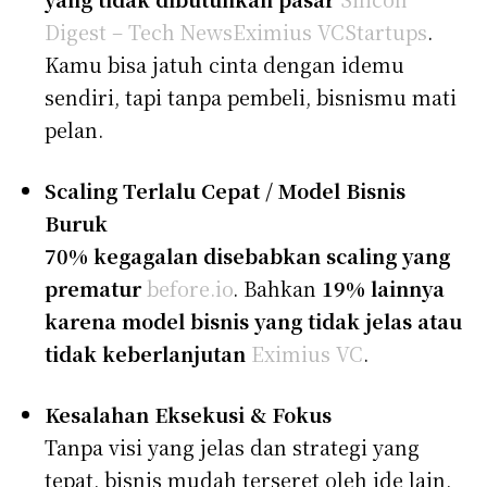
Digest – Tech News
Eximius VC
Startups
.
Kamu bisa jatuh cinta dengan idemu
sendiri, tapi tanpa pembeli, bisnismu mati
pelan.
Scaling Terlalu Cepat / Model Bisnis
Buruk
70% kegagalan disebabkan scaling yang
prematur
before.io
. Bahkan
19% lainnya
karena model bisnis yang tidak jelas atau
tidak keberlanjutan
Eximius VC
.
Kesalahan Eksekusi & Fokus
Tanpa visi yang jelas dan strategi yang
tepat, bisnis mudah terseret oleh ide lain,