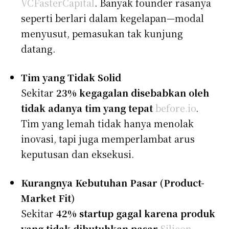
VC
FasterCapital
. Banyak founder rasanya
seperti berlari dalam kegelapan—modal
menyusut, pemasukan tak kunjung
datang.
Tim yang Tidak Solid
Sekitar
23% kegagalan disebabkan oleh
tidak adanya tim yang tepat
before.io
.
Tim yang lemah tidak hanya menolak
inovasi, tapi juga memperlambat arus
keputusan dan eksekusi.
Kurangnya Kebutuhan Pasar (Product-
Market Fit)
Sekitar
42% startup gagal karena produk
yang tidak dibutuhkan pasar
Silicon