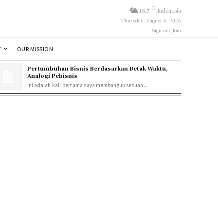
C
18.7
Indonesia
Thursday, August 6, 2026
Sign in / Join
Y
OUR MISSION
Pertumbuhan Bisnis Berdasarkan Detak Waktu,
Analogi Pebisnis
Ini adalah kali pertama saya membangun sebuah...