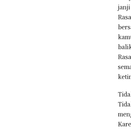
janji
Rasa
bers
kamu
bali
Rasa
sema
keti
Tida
Tida
meng
Kare