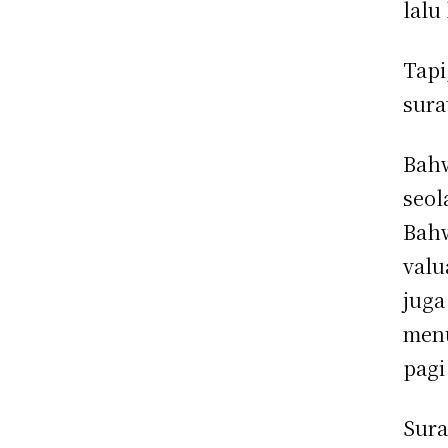
lalu
Tapi
sura
Bahw
seol
Bahw
valu
juga
menu
pagi
Sura