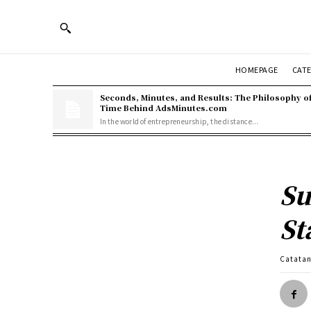
HOMEPAGE
CAT
Seconds, Minutes, and Results: The Philosophy o
Time Behind AdsMinutes.com
In the world of entrepreneurship, the distance...
Su
St
Catatan