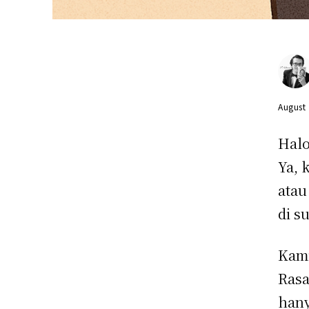
August
Halo
Ya, 
atau
di s
Kami
Rasa
hany