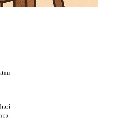
atau
hari
anpa